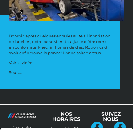
Bonsoir, après quelques ennuies suite à l inondation
de l atelier , notre banc vient tout juste d être remis
en conformité! Merci à Thomas de chez Rotronics d
avoir enfin trouvé la panne! Bonne soirée a tous !
Voir la vidéo
Source
NOS
SUIVEZ
HORAIRES
NOUS
233 route
Lundi :
9h – 12h