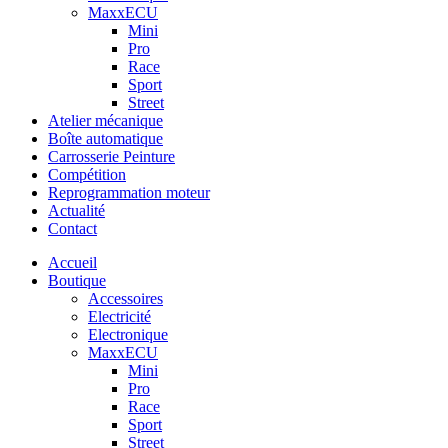
MaxxECU
Mini
Pro
Race
Sport
Street
Atelier mécanique
Boîte automatique
Carrosserie Peinture
Compétition
Reprogrammation moteur
Actualité
Contact
Accueil
Boutique
Accessoires
Electricité
Electronique
MaxxECU
Mini
Pro
Race
Sport
Street