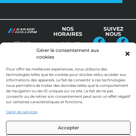
NOS
SUIVEZ
HORAIRES
NOUS
233 route
Lundi :
9h – 12h
Cleder
29250
et 13h30 – 19h
Gérer le consentement aux
Garage
Guillerm
SIBIRIL
Guillerm
Performanc
cookies
Mardi au
RETRAIT
Vendredi :
+33298298241
EN
Pour offrir les meilleures expériences, nous utilisons des
8h30 – 12h et
MAGASIN
technologies telles que les cookies pour stocker et/ou accéder aux
13h30 – 19h
Mentions 
informations des appareils. Le fait de consentir à ces technologies
légales
nous permettra de traiter des données telles que le comportement
Samedi au
de navigation ou les ID uniques sur ce site. Le fait de ne pas
Dimanche :
Politique de 
consentir ou de retirer son consentement peut avoir un effet négatif
Fermé
cookies
sur certaines caractéristiques et fonctions.
Déclaration 
Gérer les services
de 
confidentialité
Accepter
Conditions 
Générales 