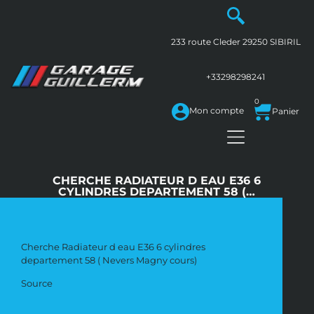
233 route Cleder
29250
SIBIRIL
+33298298241
0
Mon compte
CHERCHE RADIATEUR D EAU E36 6
CYLINDRES DEPARTEMENT 58 (…
Cherche Radiateur d eau E36 6 cylindres
departement 58 ( Nevers Magny cours)
Source