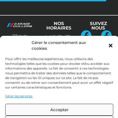
NOS
SUIVEZ
HORAIRES
NOUS
233 route
Lundi :
9h – 12h
Cleder
29250
et 13h30 – 19h
Gérer le consentement aux
Garage
Guillerm
SIBIRIL
Guillerm
Performanc
cookies
Mardi au
RETRAIT
Vendredi :
+33298298241
EN
Pour offrir les meilleures expériences, nous utilisons des
8h30 – 12h et
MAGASIN
technologies telles que les cookies pour stocker et/ou accéder aux
13h30 – 19h
Mentions 
informations des appareils. Le fait de consentir à ces technologies
légales
Samedi au
nous permettra de traiter des données telles que le comportement
de navigation ou les ID uniques sur ce site. Le fait de ne pas
Dimanche :
Politique de 
consentir ou de retirer son consentement peut avoir un effet négatif
Fermé
cookies
sur certaines caractéristiques et fonctions.
Déclaration 
Gérer les services
de 
confidentialité
Accepter
Conditions 
Générales 