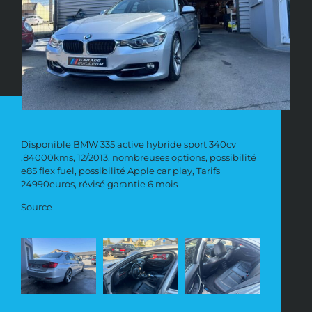
Disponible BMW 335 active hybride sport 340cv
,84000kms, 12/2013, nombreuses options, possibilité
e85 flex fuel, possibilité Apple car play, Tarifs
24990euros, révisé garantie 6 mois
Source