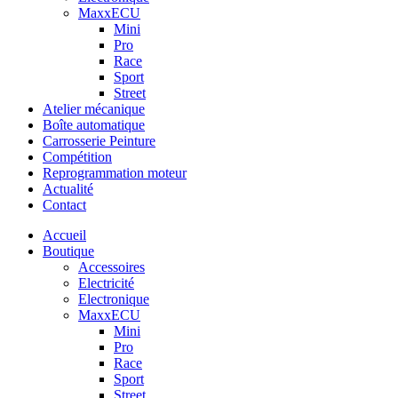
MaxxECU
Mini
Pro
Race
Sport
Street
Atelier mécanique
Boîte automatique
Carrosserie Peinture
Compétition
Reprogrammation moteur
Actualité
Contact
Accueil
Boutique
Accessoires
Electricité
Electronique
MaxxECU
Mini
Pro
Race
Sport
Street