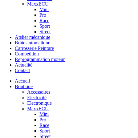
MaxxECU
Mini
Pro
Race
Sport
Street
Atelier mécanique
Boîte automatique
Carrosserie Peinture
Compétition
Reprogrammation moteur
Actualité
Contact
Accueil
Boutique
Accessoires
Electricité
Electronique
MaxxECU
Mini
Pro
Race
Sport
Street