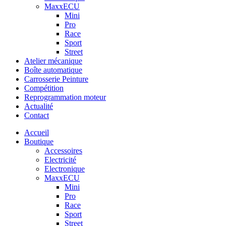
MaxxECU
Mini
Pro
Race
Sport
Street
Atelier mécanique
Boîte automatique
Carrosserie Peinture
Compétition
Reprogrammation moteur
Actualité
Contact
Accueil
Boutique
Accessoires
Electricité
Electronique
MaxxECU
Mini
Pro
Race
Sport
Street