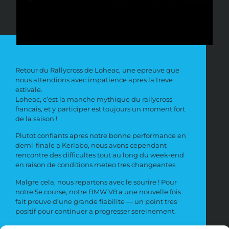
Retour du Rallycross de Loheac, une epreuve que
nous attendions avec impatience apres la treve
estivale.
Loheac, c’est la manche mythique du rallycross
francais, et y participer est toujours un moment fort
de la saison !
Plutot confiants apres notre bonne performance en
demi-finale a Kerlabo, nous avons cependant
rencontre des difficultes tout au long du week-end
en raison de conditions meteo tres changeantes.
Malgre cela, nous repartons avec le sourire ! Pour
notre 5e course, notre BMW V8 a une nouvelle fois
fait preuve d’une grande fiabilite — un point tres
positif pour continuer a progresser sereinement.
Prochain rendez-vous : mi-septembre pour