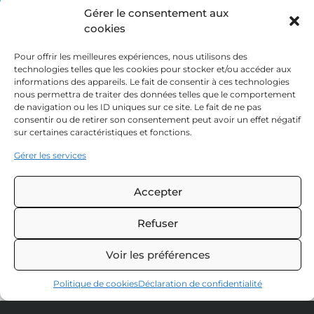
l’epreuve de Mayenne !
Gérer le consentement aux
cookies
Voir la vidéo
Pour offrir les meilleures expériences, nous utilisons des
Source
technologies telles que les cookies pour stocker et/ou accéder aux
informations des appareils. Le fait de consentir à ces technologies
nous permettra de traiter des données telles que le comportement
de navigation ou les ID uniques sur ce site. Le fait de ne pas
consentir ou de retirer son consentement peut avoir un effet négatif
sur certaines caractéristiques et fonctions.
NOS
SUIVEZ
Gérer les services
HORAIRES
NOUS
233 route
Lundi :
9h – 12h
Accepter
Cleder
29250
et 13h30 – 19h
Garage
Guillerm
SIBIRIL
Guillerm
Performanc
Refuser
Mardi au
RETRAIT
Vendredi :
+33298298241
EN
8h30 – 12h et
Voir les préférences
MAGASIN
13h30 – 19h
Mentions 
légales
Politique de cookies
Déclaration de confidentialité
Samedi au
Dimanche :
Politique de 