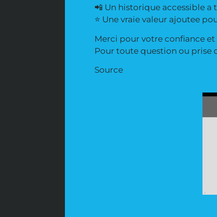
📲 Un historique accessible a
⭐ Une vraie valeur ajoutee pou
Merci pour votre confiance et v
Pour toute question ou prise d
Source