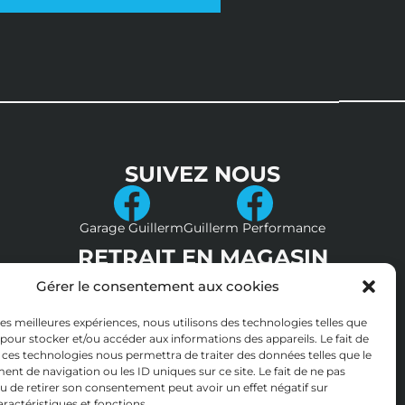
SUIVEZ NOUS
Garage Guillerm
Guillerm Performance
RETRAIT EN MAGASIN
Gérer le consentement aux cookies
 les meilleures expériences, nous utilisons des technologies telles que
 pour stocker et/ou accéder aux informations des appareils. Le fait de
 ces technologies nous permettra de traiter des données telles que le
t de navigation ou les ID uniques sur ce site. Le fait de ne pas
u de retirer son consentement peut avoir un effet négatif sur
aractéristiques et fonctions.