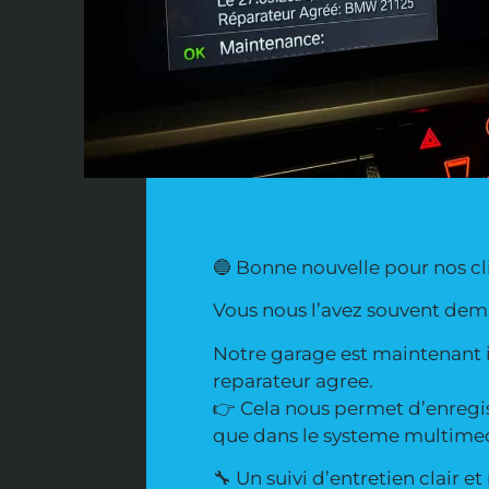
🔵 Bonne nouvelle pour nos cl
Vous nous l’avez souvent dema
Notre garage est maintenant i
reparateur agree.
👉 Cela nous permet d’enregis
que dans le systeme multime
🔧 Un suivi d’entretien clair