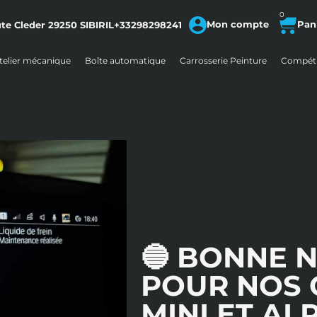
0
Mon compte
te Cleder
29250
SIBIRIL
+33298298241
telier mécanique
Boîte automatique
Carrosserie Peinture
Compéti
🔵 BONNE 
POUR NOS 
MINI ET AL