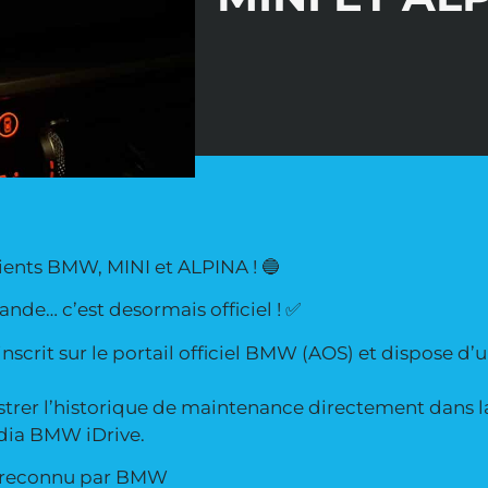
ients BMW, MINI et ALPINA ! 🔵
nde… c’est desormais officiel ! ✅
nscrit sur le portail officiel BMW (AOS) et dispose d
trer l’historique de maintenance directement dans la
dia BMW iDrive.
 et reconnu par BMW