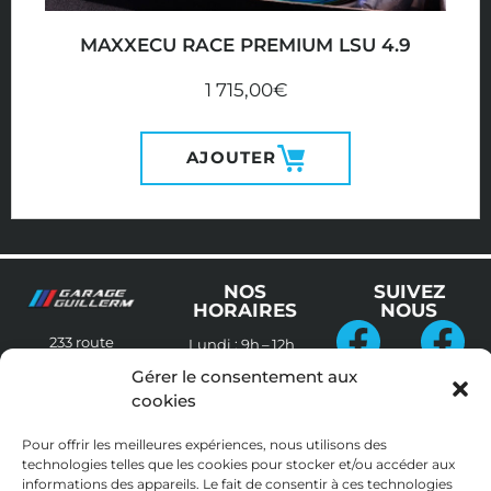
MAXXECU RACE PREMIUM LSU 4.9
1 715,00
€
AJOUTER
NOS
SUIVEZ
HORAIRES
NOUS
233 route
Lundi :
9h – 12h
Cleder
29250
et 13h30 – 19h
Garage
Guillerm
Gérer le consentement aux
SIBIRIL
Guillerm
Performanc
cookies
Mardi au
RETRAIT
Vendredi :
+33298298241
EN
8h30 – 12h et
Pour offrir les meilleures expériences, nous utilisons des
MAGASIN
13h30 – 19h
technologies telles que les cookies pour stocker et/ou accéder aux
Mentions 
informations des appareils. Le fait de consentir à ces technologies
légales