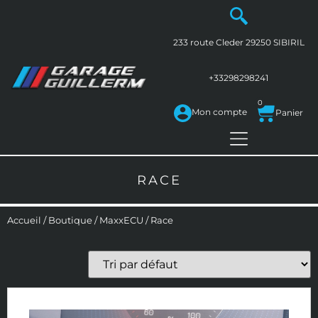
233 route Cleder
29250
SIBIRIL
+33298298241
0
Mon compte
RACE
Accueil
/
Boutique
/
MaxxECU
/ Race