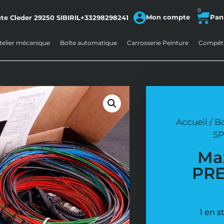
0
Mon compte
te Cleder
29250
SIBIRIL
+33298298241
telier mécanique
Boîte automatique
Carrosserie Peinture
Compéti
Accueil
/
B
SP
Ma
PRE
1 en 