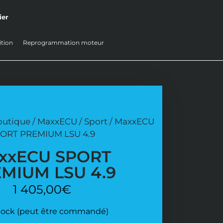
tion
Reprogrammation moteur
outique
/
MaxxECU
/
Sport
/ MaxxECU
ORT PREMIUM LSU 4.9
xxECU SPORT
MIUM LSU 4.9
1 405,00
€
stock (peut être commandé)