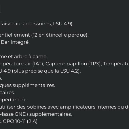
N
sceau, accessoires, LSU 4.9)
ntiellement (12 en étincelle perdue).
Bar intégré.
me et arbre à came.
pérature air (IAT), Capteur papillon (TPS), Températu
.9 (plus précise que la LSU 4.2).
.
iques supplémentaires.
aires.
impédance).
’utiliser des bobines avec amplificateurs internes ou 
 Masse GND) supplémentaires.
 GPO 10-11 (2 A)